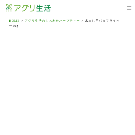
HOME
>
アグリ生活のしあわせハーブティー
>
水出し用バタフライピ
ー20g