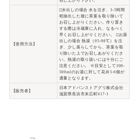
召し上がり下さい。
□水出しの場合 水を注ぎ、3-5時間
程抽出した後に茶葉を取り除いて
お召し上がりください。作り置き
する際は冷蔵庫に入れ、なるべく
早くお召し上がりください。 □お湯
出しの場合 熱湯（95-98℃）を注
【使用方法】
ぎ、少し蒸らしてから、茶葉を取
り除いた上でお召しあがりくださ
い。熱湯の取り扱いには十分にご
注意ください。 ※目安として300-
500mlのお湯に対して花弁5-6個が
適量となります。
日本アドバンストアグリ株式会社
【販売者】
滋賀県長浜市末広町617-1