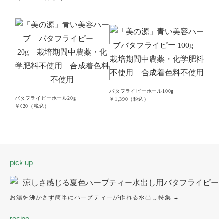
バタフライピーホール100g
バタフライピーホール20g
バタフ
￥1,390
（税込）
￥620
（税込）
￥9,4
pick up
お湯を沸かさず簡単にハーブティーが作れる水出し特集 →
recipe