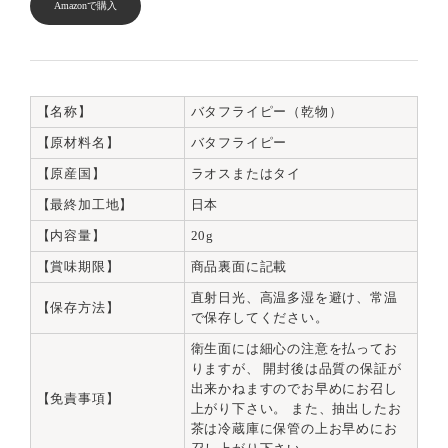
Amazonで購入
【名称】
バタフライピー（乾物）
【原材料名】
バタフライピー
【原産国】
ラオスまたはタイ
【最終加工地】
日本
【内容量】
20g
【賞味期限】
商品裏面に記載
直射日光、高温多湿を避け、常温
【保存方法】
で保存してください。
衛生面には細心の注意を払ってお
りますが、 開封後は品質の保証が
出来かねますのでお早めにお召し
【免責事項】
上がり下さい。 また、抽出したお
茶は冷蔵庫に保管の上お早めにお