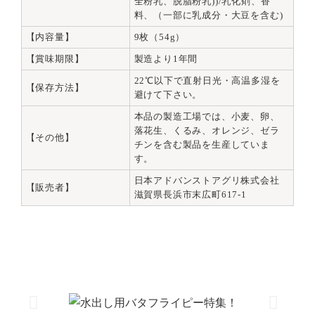
全粉乳、脱脂粉乳))/乳化剤、香
料、（一部に乳成分・大豆を含む)
【内容量】
9枚（54g）
【賞味期限】
製造より1年間
22℃以下で直射日光・高温多湿を
【保存方法】
避けて下さい。
本品の製造工場では、小麦、卵、
落花生、くるみ、オレンジ、ゼラ
【その他】
チンを含む製品を生産していま
す。
日本アドバンストアグリ株式会社
【販売者】
滋賀県長浜市末広町617-1