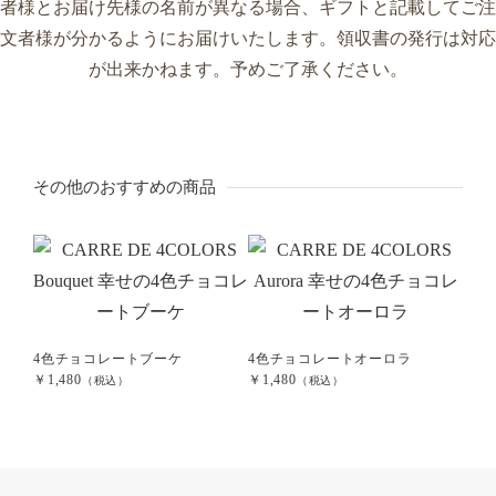
その他のおすすめの商品
4色チョコレートブーケ
4色チョコレートオーロラ
5カ
￥1,480
￥1,480
¥1,3
（税込）
（税込）