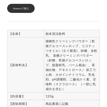
Amazonで購入
【名称】
粉末清涼飲料
植物性クリーミングパウダー（乾
燥グルコースシロップ、ココナッ
ツオイル）(タイ製造)、砂糖、全粉
乳、 加糖クリーミングパウダー
（砂糖、乾燥グルコースシロッ
【原材料名】
プ、脱脂粉乳、パーム核油）、茶
抽出物、デキストロース／ 加工で
ん粉、カゼインナトリウム、乳化
剤、pH調整剤、二酸化ケイ素、甘
味料（スクラロース） （一部に乳
成分を含む）
【内容量】
120g
【賞味期限】
商品裏面に記載