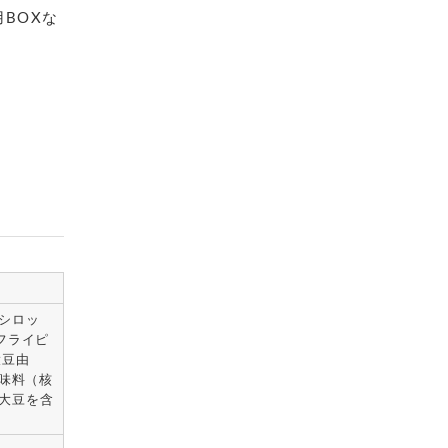
BOXな
シロッ
フライピ
大豆由
調味料（核
大豆を含