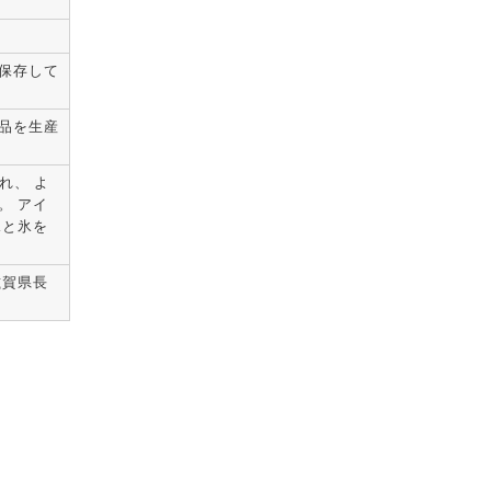
保存して
品を生産
入れ、 よ
。 アイ
水と氷を
滋賀県長