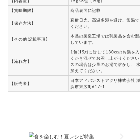
【内容量】
15g×6包（90g）
【賞味期限】
商品裏面に記載
直射日光、高温多湿を避け、常温で
【保存方法】
ください。
本品の製造工場では乳製品を含む製
【その他 記載事項】
しています。
1包(15g)に対して130ccのお湯を
くかき混ぜてお召し上がりください
【淹れ方】
スの場合は少量のお湯で溶かし、 
加えてください。
日本アドバンストアグリ株式会社 
【販売者】
浜市末広町617-1