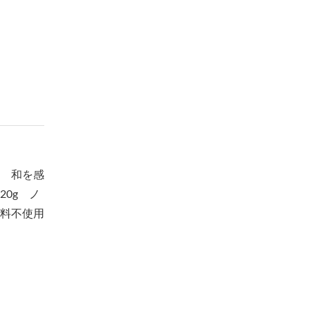
やすらぎをあたえる抹茶ラテ
香り高き寛ぎのほうじ
¥1,280
¥1,280
（税込）
（税込）