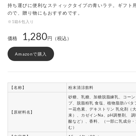
持ち運びに便利なスティックタイプの青いラテ。ギフト用
ので、贈り物にもおすすめです。
※1箱6包入り
1,280
価格
円（税込）
Amazonで購入
【名称】
粉末清涼飲料
砂糖、乳糖、加糖脱脂練乳、コーン
プ、脱脂粉乳 食塩、植物脂肪/バタ
ー花色素、デキストリン 乳化剤（
【原材料名】
来）、カゼインNa、pH調整剤、 
酸など）、香料、（一部に乳成分・
む）