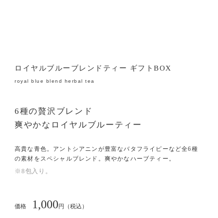
ロイヤルブルーブレンドティー ギフトBOX
royal blue blend herbal tea
6種の贅沢ブレンド
爽やかなロイヤルブルーティー
高貴な青色。アントシアニンが豊富なバタフライピーなど全6種
の素材をスペシャルブレンド。爽やかなハーブティー。
※8包入り。
1,000
価格
円（税込）