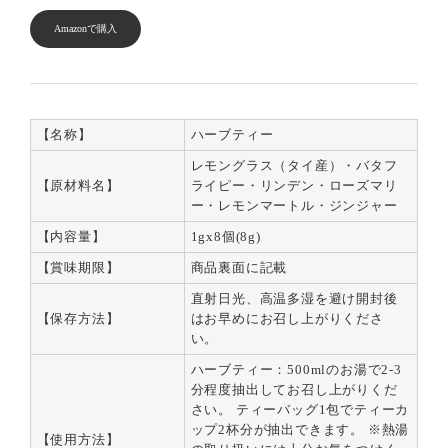
Amazonで購入
【名称】
ハーブティー
レモングラス（タイ産）・バタフ
【原材料名】
ライピー・リンデン・ローズマリ
ー・レモンマートル・ジンジャー
【内容量】
1gx8個(8g)
【賞味期限】
商品裏面に記載
直射日光、高温多湿を避け開封後
【保存方法】
はお早めにお召し上がりくださ
い。
ハーブティー：500mlのお湯で2-3
分程度抽出してお召し上がりくだ
さい。 ティーバッグ1包でティーカ
ップ2杯分が抽出できます。 ※熱湯
【使用方法】