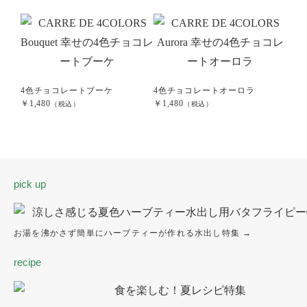
4色チョコレートブーケ
4色チョコレートオーロラ
5カ
￥1,480
￥1,480
¥1,3
（税込）
（税込）
pick up
お湯を沸かさず簡単にハーブティーが作れる水出し特集 →
recipe