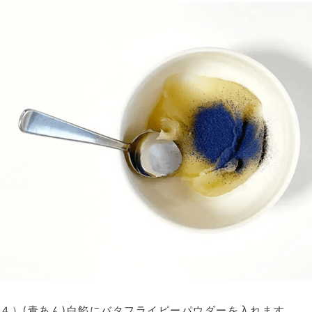
４）(青あん)白餡にバタフライピーパウダーを入れます。