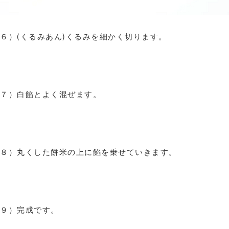
６）(くるみあん)くるみを細かく切ります。
７）白餡とよく混ぜます。
８）丸くした餅米の上に餡を乗せていきます。
９）完成です。