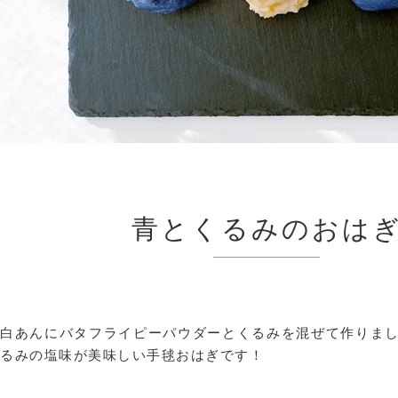
青とくるみのおは
白あんにバタフライピーパウダーとくるみを混ぜて作りま
るみの塩味が美味しい手毬おはぎです！