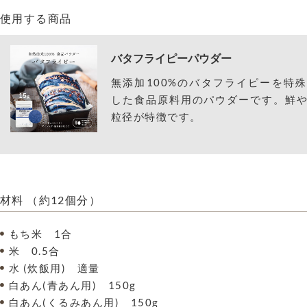
使用する商品
バタフライピーパウダー
無添加100%のバタフライピーを特
した食品原料用のパウダーです。鮮
粒径が特徴です。
材料 （約12個分）
もち米 1合
米 0.5合
水 (炊飯用) 適量
白あん(青あん用) 150g
白あん(くるみあん用) 150g