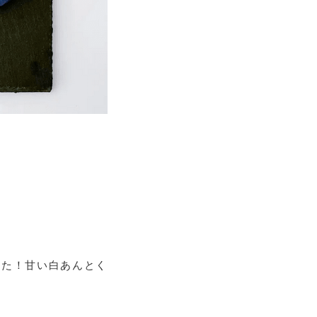
ぎ
した！甘い白あんとく