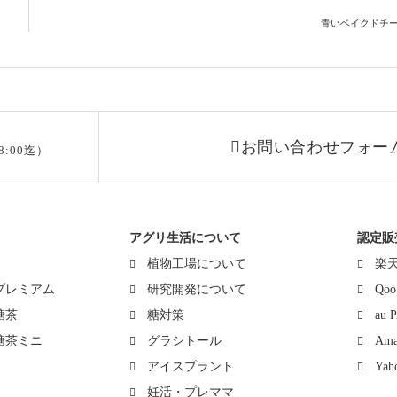
青いベイクドチ
お問い合わせフォー
8:00迄）
アグリ生活について
認定販
植物工場について
楽
プレミアム
研究開発について
Qoo
糖茶
糖対策
au
糖茶ミニ
グラシトール
Ama
アイスプラント
Ya
妊活・プレママ