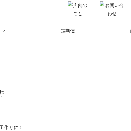
ママ
定期便
キ
子作りに！