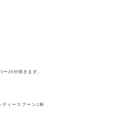
5〜20分焼きます。
をティースプーン2杯