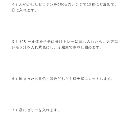
４）ふやかしたゼラチンを600wのレンジで15秒ほど温めて、
③に入れます。
５）ゼリー液体を半分に分けトレーに流し入れたら、片方に
レモン汁を入れ紫色にし、冷蔵庫で冷やし固めます。
６）固まったら青色・紫色どちらも格子状にカットします。
７）器にゼリーを入れます。