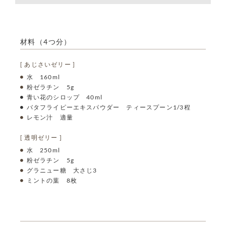
材料（4つ分）
[ あじさいゼリー ]
水 160ml
粉ゼラチン 5g
青い花のシロップ 40ml
バタフライピーエキスパウダー ティースプーン1/3程
レモン汁 適量
[ 透明ゼリー ]
水 250ml
粉ゼラチン 5g
グラニュー糖 大さじ3
ミントの葉 8枚