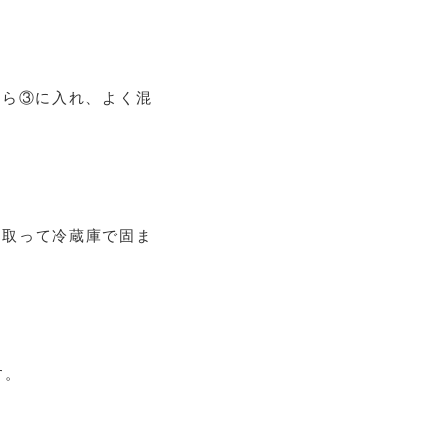
たら③に入れ、よく混
を取って冷蔵庫で固ま
す。