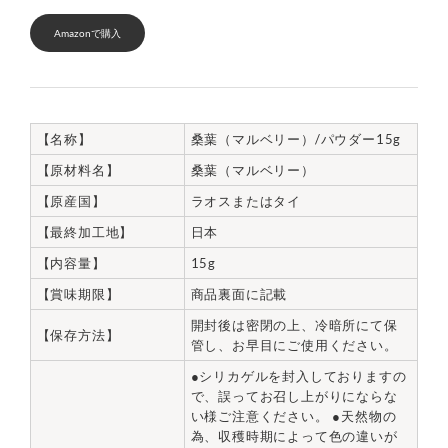
Amazonで購入
【名称】
桑葉（マルベリー）/パウダー15g
【原材料名】
桑葉（マルベリー）
【原産国】
ラオスまたはタイ
【最終加工地】
日本
【内容量】
15g
【賞味期限】
商品裏面に記載
開封後は密閉の上、冷暗所にて保
【保存方法】
管し、お早目にご使用ください。
●シリカゲルを封入しておりますの
で、誤ってお召し上がりにならな
い様ご注意ください。 ●天然物の
為、収穫時期によって色の違いが