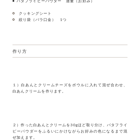
バタフライピーパウダー 適量（お好み）
クッキングシート
絞り袋（バラ口金） 1つ
作り方
１）白あんとクリームチーズをボウルに入れて混ぜ合わせ、
白あんクリームを作ります。
２）作った白あんとクリームを30gほど取り分け、バタフライ
ピーパウダーをふるいにかけながらお好みの色になるまで混
ぜ加えます。