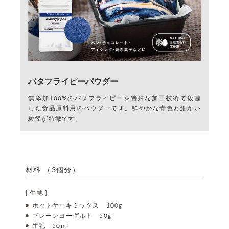
バタフライピーパウダー
無添加100%のバタフライピーを特殊な加工技術で殺菌
した食品原料用のパウダーです。鮮やかな青色と細かい
粒径が特徴です。
材料 （3個分）
[ 生地 ]
ホットケーキミックス 100g
プレーンヨーグルト 50g
牛乳 50ml