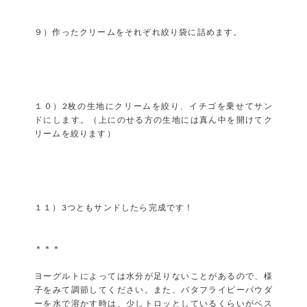
９）作ったクリームをそれぞれ絞り袋に詰めます。
１０）2枚の生地にクリームを絞り、イチゴを乗せてサン
ドにします。（上にのせる方の生地には真ん中を開けてク
リームを絞ります）
１１）3つともサンドしたら完成です！
＊＊＊
ヨーグルトによっては水分が足りないことがあるので、様
子をみて調節してください。また、バタフライピーパウダ
ーを水で溶かす時は、少しトロッとしているくらいがベス